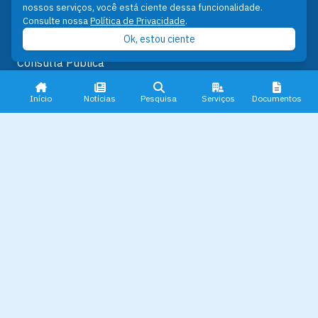
nossos serviços, você está ciente dessa funcionalidade.
Pautas
Consulte nossa
Política de Privacidade
.
Documentos
Ok, estou ciente
Notas
Consulta Pública
Prefeitura
Fale Conosco
Início
Notícias
Pesquisa
Serviços
Documentos
Serviços
Serviços para Cidadão
Serviços para Empresas
Serviços para Turistas
Serviços para Servidor
Outros Links
Pré-Matrícula
Licenciamento Ambiental
Plano Diretor e Setorial
Ouvidoria Municipal do SUS
Nota Fiscal Eletrônica